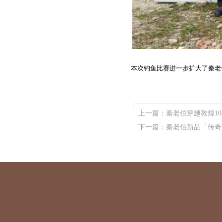
本次钓鱼比赛
进一步扩大了秦老
上一篇：
秦老伯穿越敦煌1
下一篇：
秦老伯新品「传奇