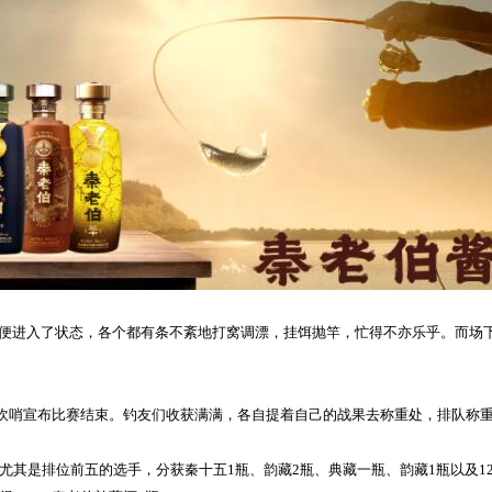
便进入了状态，各个都有条不紊地
打窝调漂
，
挂饵抛竿
，忙得不亦乐乎。而场
判吹哨宣布比赛结束。
钓友们收获满满
，各自提着自己的战果去称重处，排队称
，尤其是排位前五的选手，分获秦十五1瓶、韵藏2瓶、典藏一瓶、韵藏1瓶以及1