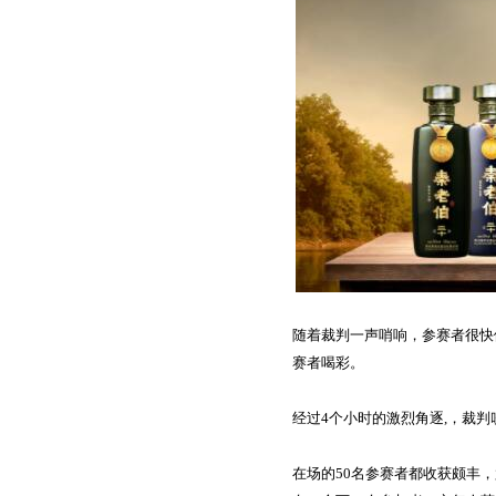
随着裁判一声哨响
，
参赛
者很快
赛者喝彩。
经过
4
个小时的激烈角逐
,，裁
在场的
50名参赛者都收获颇丰