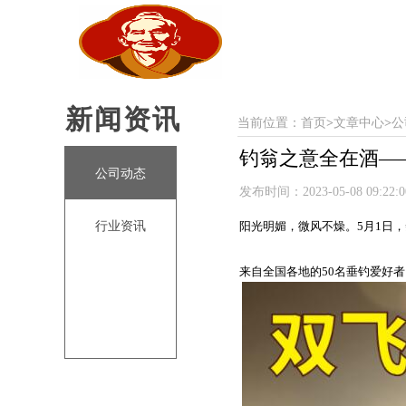
新闻资讯
当前位置：
首页
>
文章中心
>
公
钓翁之意全在酒—
公司动态
发布时间：2023-05-08 09:22
阳光明媚，微风不燥。
5月1日
，
行业资讯
来自全
国
各地的
5
0名垂钓爱好