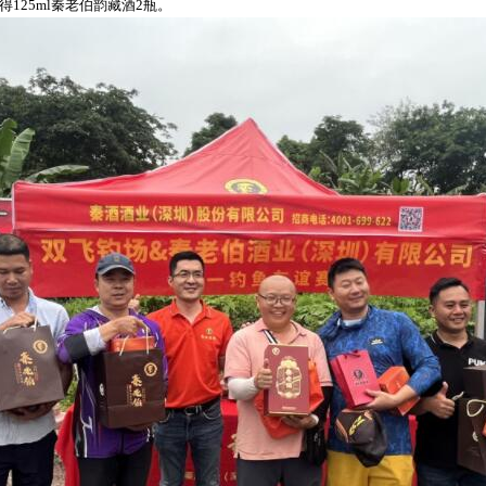
125ml秦老伯韵藏酒2瓶。