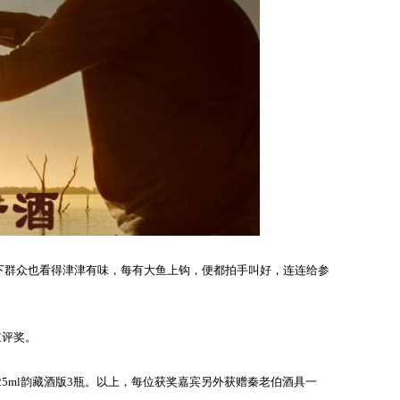
下群众也看得津津有味，每有大鱼上钩，便都拍手叫好，连连给参
重评奖。
25ml韵藏酒版3瓶。以上，每位获奖嘉宾另外获赠秦老伯酒具一