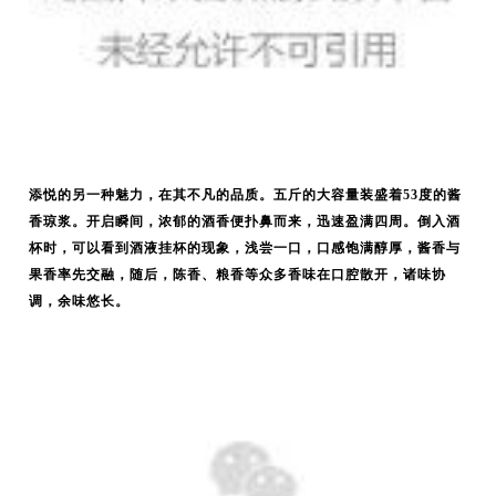
添悦的另一种魅力，在其不凡的品质。五斤的大容量装盛着53度的酱
香琼浆。开启瞬间，浓郁的酒香便扑鼻而来，迅速盈满四周。倒入酒
杯时，可以看到酒液挂杯的现象，浅尝一口，口感饱满醇厚，酱香与
果香率先交融，随后，陈香、粮香等众多香味在口腔散开，诸味协
调，余味悠长。