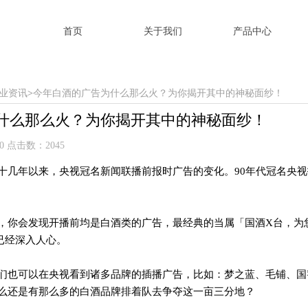
首页
关于我们
产品中心
首页
关于我们
产品中心
业资讯
>
今年白酒的广告为什么那么火？为你揭开其中的神秘面纱！
什么那么火？为你揭开其中的神秘面纱！
:00 点击数：2045
十几年以来，央视
冠名新闻联播前报时
广告的变化。
90年代冠名央视
，你会发现
开播前均是白酒类的广告，
最经典的当属「
国酒
X
台，为
已经深入人心。
们也可以在央视看到诸多品牌的插播广告，比如：梦之蓝、毛铺、国
么还是有那么多的白酒品牌排着队去争夺这一亩三分地？