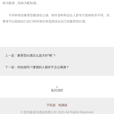
称为酱酒，统称为配制酒。
不同种类的酱香型酱酒在口感、制作选料和适合人群等方面都有所不同。消
费者可以根据自己的口味和喜好来选择适合自己的酱香型白酒。
上一篇：
酱香型白酒怎么选才好“喝”？
下一篇：
你知道吗？懂酒的人都并不怎么喝酒？
返回顶部
手机版
电脑版
© 贵州秦老伯酒业有限公司 2021 All Rights Reserved.