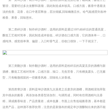
第一类坤沙酒：制作坤沙酒时，选用的原料是优质红缨子糯高粱，酿造工艺
繁琐，需要经过多次发酵和蒸馏，因此制造成本较高。口感方面，酱香中透着淡
淡的焦香、花香，在口中逐层释放，层次细腻,回味幽雅且长。哈气能感受到各种
粮香、果香，回味悠长。
第二类碎沙酒：制作碎沙酒时，选用的原料是通过100%粉碎后的普通高粱，
酿造工艺相对简单，因此制造成本较低，碎沙酒在口感方面，它的酒体单一，口
感纯净。感觉很单薄、偏甜，入口时香气足，但收口很快，一下子就没了。
第三类翻沙酒：制作翻沙酒时，选用的原料是粉碎后的高粱丢弃的酒槽与新
酒糟，酿造工艺相对简单，口感方面，辣口，无焦苦香，只有糟臭露头，已无酱
型，只有略微残留的一些酱香风格，回味给人浓香感。
第四类窜沙酒：原料是坤沙酒第九次蒸煮之后废弃的酒槽，用酒精浸泡萃取
其中残余的酱香，再添加各类香型添加剂，勾调而成，同时有些用酒精勾兑香
精，调成酱香味道，产品质量差，成本低廉，市面上出售低端酱香酒，基本都是
这类产品，这种酒不推荐饮用，注意的是新颁布的规定串沙酒酿制出来的酒不能